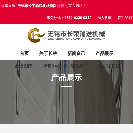
欢迎来到-
无锡市长荣输送机械有限公司
的官方网站！
服务热线：
0510-8338 0342
加入收藏
联系我们
首页
关于长荣
新闻资讯
产品展示
业绩图库
视频中心
联系我们
ENGLISH
产品展示