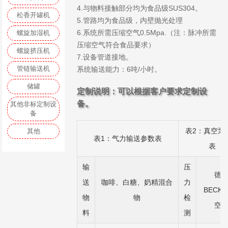
4.与物料接触部分均为食品级SUS304。
松香开罐机
5.管路均为食品级，内壁抛光处理
6.系统所需压缩空气0.5Mpa.（注：脉冲所需
螺旋加湿机
压缩空气符合食品要求）
螺旋挤压机
7.设备管道接地。
管链输送机
系统输送能力：6吨/小时。
储罐
定制说明：可以根据客户要求定制设
备。
其他非标定制设
备
表2：真空泵
其他
表1：气力输送参数表
表
输
压
德
送
咖啡、白糖、奶精混合
力
BECK
物
物
检
空
料
测