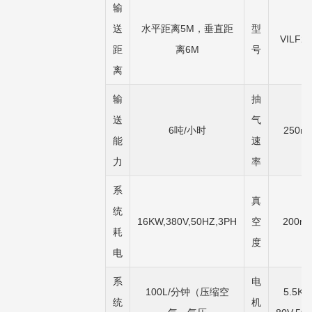
输
送
水平距离5M，垂直距
型
VILF2.
距
离6M
号
离
输
抽
送
气
6吨/小时
250m3
能
速
力
率
系
真
统
16KW,380V,50HZ,3PH
空
200mb
耗
度
电
系
电
100L/分钟（压缩空
5.5K
统
机