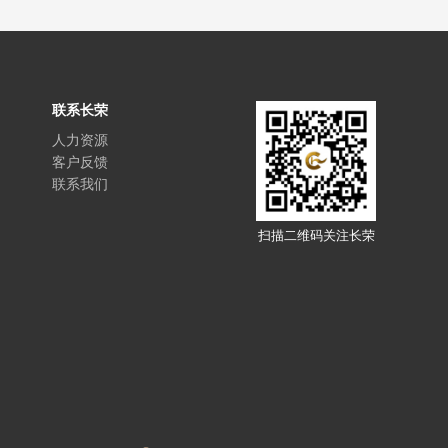
联系长荣
人力资源
客户反馈
联系我们
扫描二维码关注长荣