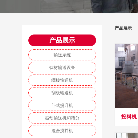
产品展示
产品展示
输送系统
钛材输送设备
螺旋输送机
刮板输送机
斗式提升机
投料机
振动输送机和筛分
混合搅拌机