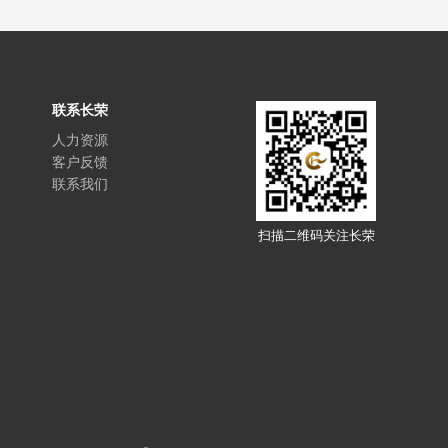
联系长荣
人力资源
客户反馈
联系我们
扫描二维码关注长荣