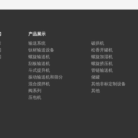
闻
产品展示
章
输送系统
破拱机
闻
钛材输送设备
松香开罐机
闻
螺旋输送机
螺旋加湿机
刮板输送机
螺旋挤压机
斗式提升机
管链输送机
振动输送机和筛分
储罐
混合搅拌机
其他非标定制设备
阀系列
其他
压包机