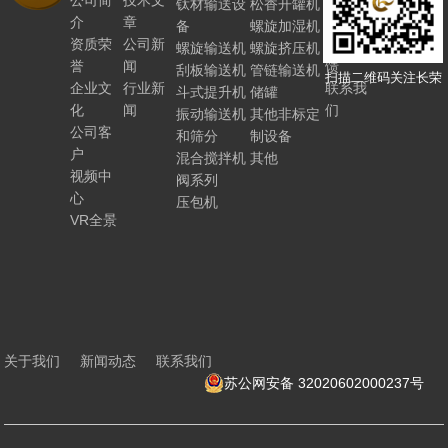
公司简
技术文
人力资
钛材输送设
松香开罐机
介
章
源
备
螺旋加湿机
资质荣
公司新
客户反
螺旋输送机
螺旋挤压机
誉
闻
馈
刮板输送机
管链输送机
扫描二维码关注长荣
企业文
行业新
联系我
斗式提升机
储罐
化
闻
们
振动输送机
其他非标定
公司客
和筛分
制设备
户
混合搅拌机
其他
视频中
阀系列
心
压包机
VR全景
关于我们
新闻动态
联系我们
苏公网安备 32020602000237号