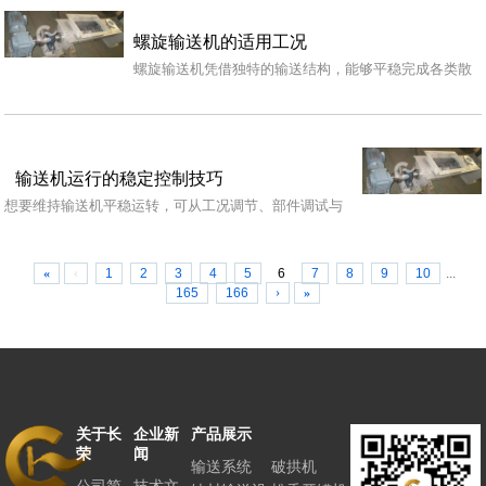
螺旋输送机的适用工况
螺旋输送机凭借独特的输送结构，能够平稳完成各类散
状物料的转运作业，在众多工业生产场景中都有着普遍
运用…
输送机运行的稳定控制技巧
想要维持输送机平稳运转，可从工况调节、部件调试与
环境适配等多个层面做好调控工作，减少运行过程里的
晃动…
«
‹
1
2
3
4
5
6
7
8
9
10
...
165
166
›
»
关于长
企业新
产品展示
联系长
荣
闻
荣
输送系统
破拱机