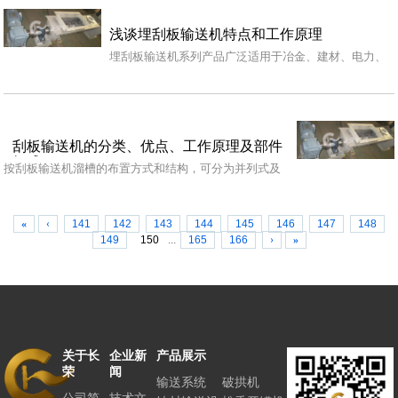
浅谈埋刮板输送机特点和工作原理
埋刮板输送机系列产品广泛适用于冶金、建材、电力、
化工、水泥、港口、码头、煤炭、矿山、粮油、食品、
饲料…
刮板输送机的分类、优点、工作原理及部件
组成
按刮板输送机溜槽的布置方式和结构，可分为并列式及
重叠式两种，按链条数目及布置方式，可分为单链、双
边链…
«
‹
141
142
143
144
145
146
147
148
149
150
...
165
166
›
»
关于长
企业新
产品展示
联系长
荣
闻
荣
输送系统
破拱机