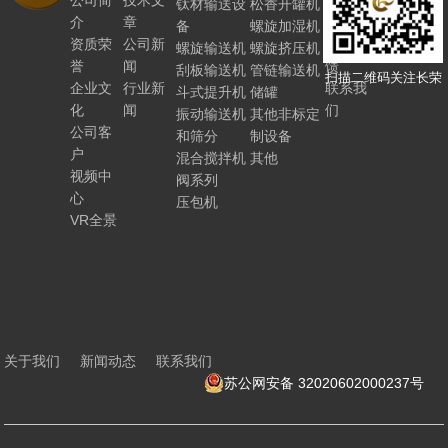
公司简
技术文
人力资
钛材输送设
松香开罐机
介
章
源
备
螺旋加湿机
资质荣
公司新
客户反
螺旋输送机
螺旋挤压机
誉
闻
馈
刮板输送机
管链输送机
扫描二维码关注长荣
企业文
行业新
联系我
斗式提升机
储罐
化
闻
们
振动输送机
其他非标定
公司客
和筛分
制设备
户
混合搅拌机
其他
视频中
阀系列
心
压包机
VR全景
关于我们
新闻动态
联系我们
苏公网安备 32020602000237号