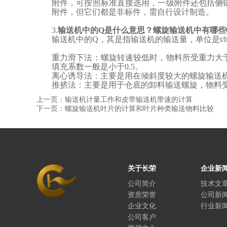
附件，可按照标准直接选用，一级附件还包括侧
附件，但它们都是非标件，需自行设计制造。
3.
输送机中
的
Q
是什么意思？螺旋输送机中有哪些
输送机中
的
Q
，其是指输送机的输送量，单位是
t/
重力滑下法
：螺旋转速较低时，物料所受重力大
填充系数一般是小于
0.5。
离心诱导法
：主要是用在倾斜度较大的螺旋输送
推挤法
：主要是用于
仓底的卸料输送螺旋
，物料
上一页：输送机计量工作和皮带输送机带速的计算
下一页：螺旋输送机叶片的计算和叶片种类输送物料比较
关于长荣
企业新
公司简介
技术文
资质荣誉
公司新
企业文化
行业新
公司客户