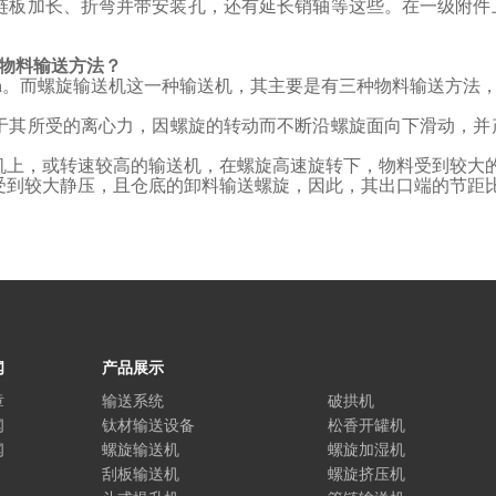
链板加长、折弯并带安装孔，还有延长销轴等这些。在一级附件
物料输送方法？
h
。而螺旋输送机这一种输送机，其主要是有三种物料输送方法
于其所受的离心力，因螺旋的转动而不断沿螺旋面向下滑动，并
机上，或转速较高的输送机，在螺旋高速旋转下，物料受到较大
受到较大静压，且
仓底的卸料输送螺旋
，因此，其
出口端的节距
闻
产品展示
章
输送系统
破拱机
闻
钛材输送设备
松香开罐机
闻
螺旋输送机
螺旋加湿机
刮板输送机
螺旋挤压机