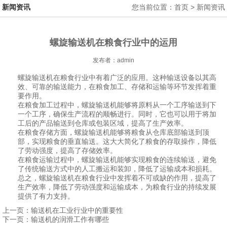
新闻资讯
您当前位置：首页 > 新闻资讯
螺旋输送机在粮食行业中的运用
发布者：admin
螺旋输送机在粮食行业中有着广泛的应用。这种输送设备以其高
效、可靠的输送能力，在粮食加工、存储和运输等环节发挥着重
要作用。
在粮食加工过程中，螺旋输送机能够将原料从一个工序输送到下
一个工序，确保生产流程的顺畅进行。同时，它也可以用于将加
工后的产品输送到仓库或包装区域，提高了生产效率。
在粮食存储方面，螺旋输送机能够将粮食从仓库底部输送到顶
部，实现粮食的垂直输送。这大大简化了粮食的存取操作，降低
了劳动强度，提高了存储效率。
在粮食运输过程中，螺旋输送机能够实现粮食的连续输送，避免
了传统输送方式中的人工搬运和装卸，降低了运输成本和损耗。
总之，螺旋输送机在粮食行业中发挥着不可或缺的作用，提高了
生产效率，降低了劳动强度和运输成本，为粮食行业的持续发展
提供了有力支持。
上一页：输送机在工业行业中的重要性
下一页：输送机的润滑工作有哪些