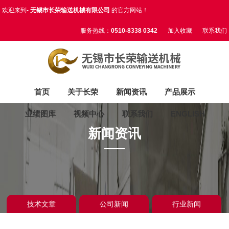
欢迎来到-
无锡市长荣输送机械有限公司
的官方网站！
服务热线：
0510-8338 0342
加入收藏
联系我们
首页
关于长荣
新闻资讯
产品展示
业绩图库
视频中心
联系我们
ENGLISH
新闻资讯
技术文章
公司新闻
行业新闻